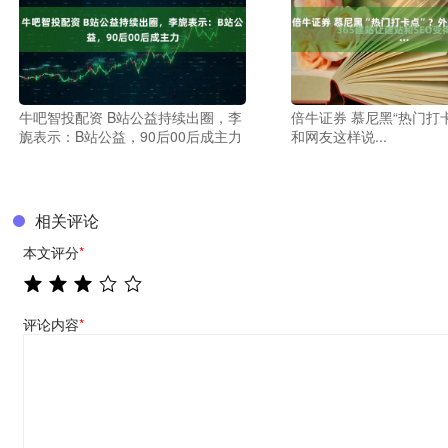
牛吧智投配资 B站公益持续出圈，李
倍牛证券 慕尼黑“热门打
旎表示：B站公益，90后00后成主力
和网友这样说...
相关评论
本文评分
*
评论内容
*