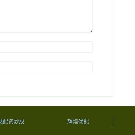
规配资炒股
辉煌优配