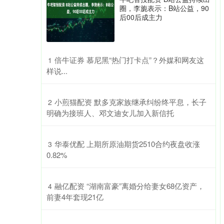
圈，李旎表示：B站公益，90
后00后成主力
​倍牛证券 慕尼黑“热门打卡点”？外媒和网友这
1
样说...
​小煎猫配资 默多克家族继承纠纷终平息，长子
2
明确为接班人、邓文迪女儿加入新信托
​华泰优配 上期所原油期货2510合约夜盘收涨
3
0.82%
​融亿配资 “湖南富豪”离婚分给妻女68亿资产，
4
前妻4年套现21亿